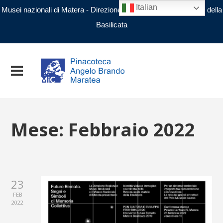
Italian
Musei nazionali di Matera - Direzione regionale Musei nazionali della
Basilicata
Mese:
Febbraio 2022
23
FEB
2022