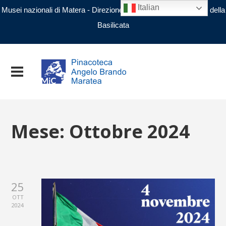
Italian
Musei nazionali di Matera - Direzione regionale Musei nazionali della
Basilicata
Mese:
Ottobre 2024
25
OTT
2024