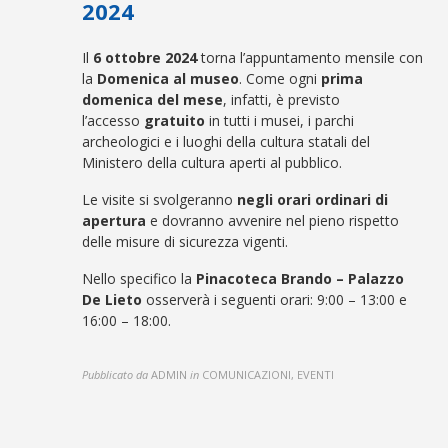
2024
Il
6 ottobre 2024
torna l’appuntamento mensile con
la
Domenica al museo
. Come ogni
prima
domenica del mese
, infatti, è previsto
l’accesso
gratuito
in tutti i musei, i parchi
archeologici e i luoghi della cultura statali del
Ministero della cultura aperti al pubblico.
Le visite si svolgeranno
negli orari ordinari di
apertura
e dovranno avvenire nel pieno rispetto
delle misure di sicurezza vigenti.
Nello specifico la
Pinacoteca Brando – Palazzo
De Lieto
osserverà i seguenti orari: 9:00 – 13:00 e
16:00 – 18:00.
Pubblicato da
ADMIN
in
COMUNICAZIONI, EVENTI