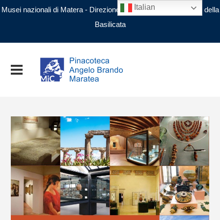
Italian
Musei nazionali di Matera - Direzione regionale Musei nazionali della
Basilicata