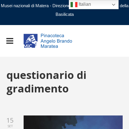
Italian
Musei nazionali di Matera - Direzione regionale Musei nazionali della
Basilicata
questionario di
gradimento
15
SET