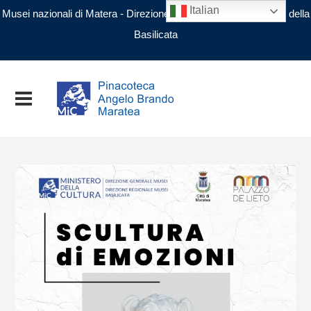
Italian
Musei nazionali di Matera - Direzione regionale Musei nazionali della
Basilicata