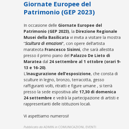
Giornate Europee del
Patrimonio (GEP 2023)
In occasione delle
Giornate Europee del
Patrimonio (GEP 2023)
, la
Direzione Regionale
Musei della Basilicata
vi invita a visitare la mostra
“
Scultura di emozioni
“, con opere dell’artista
marateota
Francesco Sisinni
, che sarà allestita
presso il primo piano del
Palazzo De Lieto
di
Maratea
dal
24 settembre al 1 ottobre (orari 9-
13 e 16-20)
.
L’
inaugurazione dell’esposizione
, che consta di
sculture in legno, bronzo, terracotta, gesso
raffiguranti volti, ritratti e figure umane , si terrà
presso la sede espositiva alle
17,30 di domenica
24
settembre
e vedrà la partecipazione di artisti e
rappresentanti delle istituzioni locali.
Vi aspettiamo numerosi!
Pubblicato da
ADMIN
in
COMUNICAZIONI, EVENTI