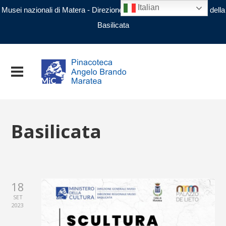
Italian
Musei nazionali di Matera - Direzione regionale Musei nazionali della
Basilicata
Basilicata
18
SET
2023