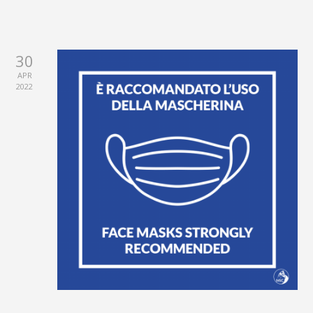
30
APR
2022