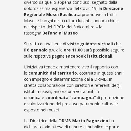
diverso da quello appena concluso, segnato dalla
dolorosissima esperienza del Covid 19, la
Direzione
Regionale Musei Basilicata
promuove in tutti i
Musei e Luoghi della cultura lucani – ancora chiusi
nel rispetto del DPCM del 3 dicembre – la
rassegna
Befana al Museo
.
Si tratta di una serie di
visite guidate virtuali
che
il
6 gennaio
p.v. alle
ore 11.00
sarà possibile seguire
sulle rispettive pagine
Facebook istituzionali.
L’iniziativa tende a mantenere vivo il rapporto con
le
comunità del territorio
, costruito in questi anni
con impegno e determinazione dalla DRMB, in
stretta collaborazione con direttori e referenti degli
istituti museali, ancora una volta uniti in
un’
unica
e
coordinata
“campagna”
di promozione
e valorizzazione del prezioso patrimonio culturale
esposto nei musei.
La Direttrice della DRMB
Marta Ragozzino
ha
dichiarato: «In attesa di riaprire al pubblico le porte